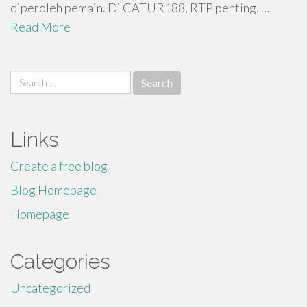
diperoleh pemain. Di CATUR188, RTP penting. …
Read More
Search
for:
Links
Create a free blog
Blog Homepage
Homepage
Categories
Uncategorized